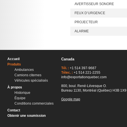
AVERTISSEUR SONORE
FEUX D’URGENCE
PROJECTEUR
ALARME
Accueil
Canada
Produits
Tél. :
+1 514 397-9687
Ambulances
Télec. :
+1 514 221-2255
Camions citernes
info@exportationquebec.com
Véhicules spécialisés
800, boul. René-Lévesque O.
À propos
Bureau 1130, Montréal (Québec) H3B 1X9
Historique
Équipe
Google map
Conditions commerciales
Contact
Obtenir une soumission