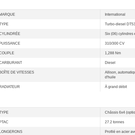
MARQUE
International
TYPE
Turbo-diesel DT5
CYLINDRÉE
Six (06) cylindres e
PUISSANCE
310/300 CV
COUPLE
1,288 Nm
CARBURANT
Diesel
BOÎTE DE VITESSES
Allison, automatiq
d'huile
RADIATEUR
À grand débit
TYPE
Châssis 6x4 (opti
PTAC
27.2 tonnes
LONGERONS
Profilé en acier av