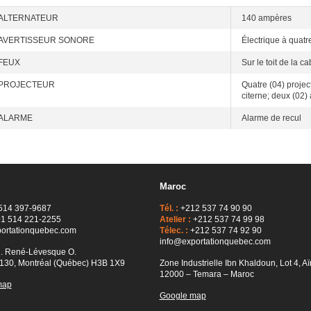
ALTERNATEUR
140 ampères
AVERTISSEUR SONORE
Électrique à quatre
FEUX
Sur le toit de la ca
PROJECTEUR
Quatre (04) project
citerne; deux (02) à
ALARME
Alarme de recul
Maroc
514 397-9687
Tél. :
+212 537 74 90 90
1 514 221-2255
Atelier :
+212 537 74 99 98
ortationquebec.com
Télec. :
+212 537 74 92 90
info@exportationquebec.com
l. René-Lévesque O.
130, Montréal (Québec) H3B 1X9
Zone Industrielle Ibn Khaldoun, Lot 4, Aï
12000 – Temara – Maroc
map
Google map