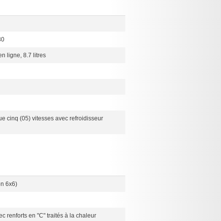
30
n ligne, 8.7 litres
ue cinq (05) vitesses avec refroidisseur
on 6x6)
ec renforts en "C" traités à la chaleur