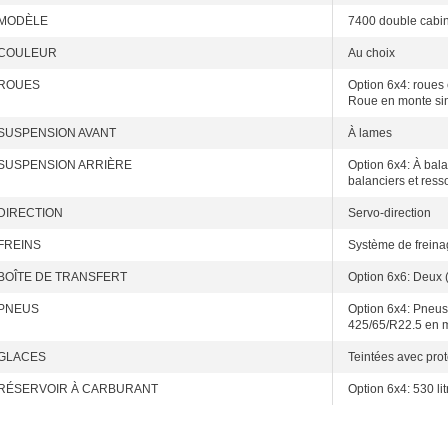
MODÈLE
7400 double cabi
COULEUR
Au choix
ROUES
Option 6x4: roues 
Roue en monte simpl
SUSPENSION AVANT
À lames
SUSPENSION ARRIÈRE
Option 6x4: À bala
balanciers et ress
DIRECTION
Servo-direction
FREINS
Système de freina
BOÎTE DE TRANSFERT
Option 6x6: Deux (
PNEUS
Option 6x4: Pneus
425/65/R22.5 en mo
GLACES
Teintées avec prote
RÉSERVOIR À CARBURANT
Option 6x4: 530 lit