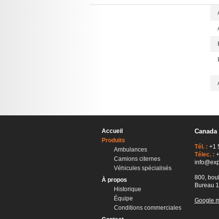
Accueil
Canada
Produits
Tél. :
+1 
Ambulances
Télec. :
+
Camions citernes
info@exp
Véhicules spécialisés
800, bou
À propos
Bureau 1
Historique
Équipe
Google 
Conditions commerciales