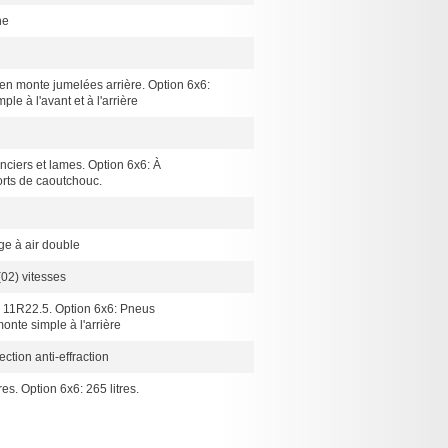
ne
en monte jumelées arrière. Option 6x6:
e à l'avant et à l'arrière
nciers et lames. Option 6x6: À
orts de caoutchouc.
ge à air double
02) vitesses
 11R22.5. Option 6x6: Pneus
nte simple à l'arrière
ction anti-effraction
res. Option 6x6: 265 litres.