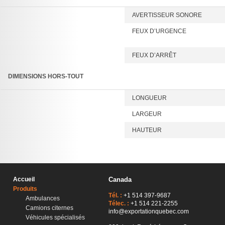
AVERTISSEUR SONORE
FEUX D’URGENCE
FEUX D’ARRÊT
DIMENSIONS HORS-TOUT
LONGUEUR
LARGEUR
HAUTEUR
Accueil
Canada
Produits
Tél. :
+1 514 397-9687
Ambulances
Télec. :
+1 514 221-2255
Camions citernes
info@exportationquebec.com
Véhicules spécialisés