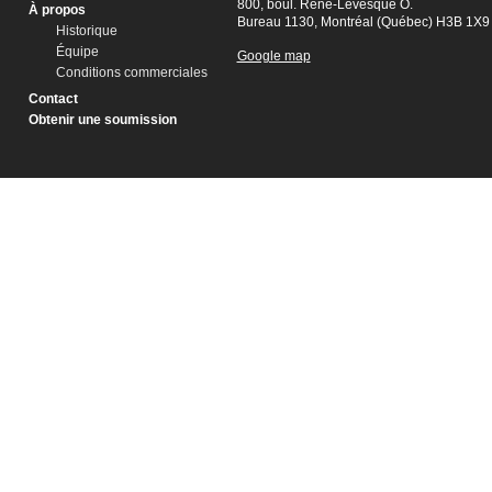
800, boul. René-Lévesque O.
À propos
Bureau 1130, Montréal (Québec) H3B 1X9
Historique
Équipe
Google map
Conditions commerciales
Contact
Obtenir une soumission