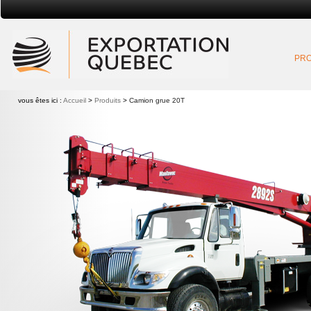
Exportation Québec
PRO
vous êtes ici :
Accueil
>
Produits
>
Camion grue 20T