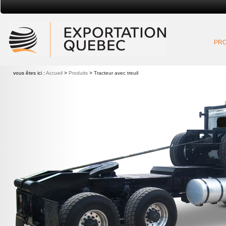
Exportation Québec
PRO
vous êtes ici :
Accueil
>
Produits
>
Tracteur avec treuil