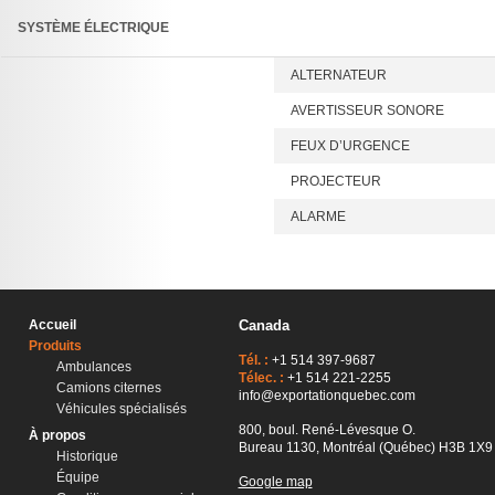
SYSTÈME ÉLECTRIQUE
ALTERNATEUR
AVERTISSEUR SONORE
FEUX D’URGENCE
PROJECTEUR
ALARME
Accueil
Canada
Produits
Tél. :
+1 514 397-9687
Ambulances
Télec. :
+1 514 221-2255
Camions citernes
info@exportationquebec.com
Véhicules spécialisés
800, boul. René-Lévesque O.
À propos
Bureau 1130, Montréal (Québec) H3B 1X9
Historique
Équipe
Google map